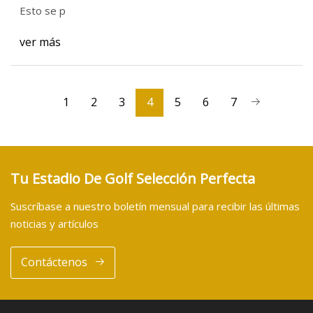
Esto se p
ver más
1
2
3
4
5
6
7
Tu Estadio De Golf Selección Perfecta
Suscríbase a nuestro boletín mensual para recibir las últimas
noticias y artículos
Contáctenos