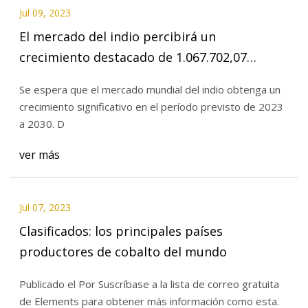
Jul 09, 2023
El mercado del indio percibirá un
crecimiento destacado de 1.067.702,07
millones de dólares para 2030, tamaño,
Se espera que el mercado mundial del indio obtenga un
participación, tendencias, demanda,
crecimiento significativo en el período previsto de 2023
segmentación y perspectivas competitivas
a 2030. D
ver más
Jul 07, 2023
Clasificados: los principales países
productores de cobalto del mundo
Publicado el Por Suscríbase a la lista de correo gratuita
de Elements para obtener más información como esta.