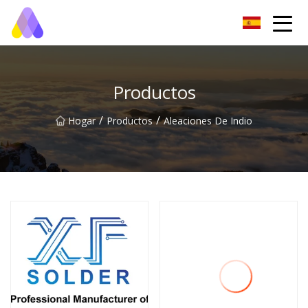
Aleaciones Co., Ltd de baja fusión de Chongqing
Productos
/
/
Hogar
Productos
Aleaciones De Indio