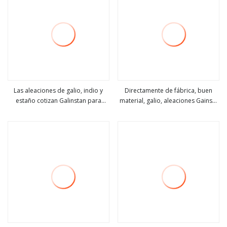
Las aleaciones de galio, indio y
Directamente de fábrica, buen
estaño cotizan Galinstan para
material, galio, aleaciones Gainsn,
ver más
ver más
materiales de estudio para
Galinstan
estudiantes