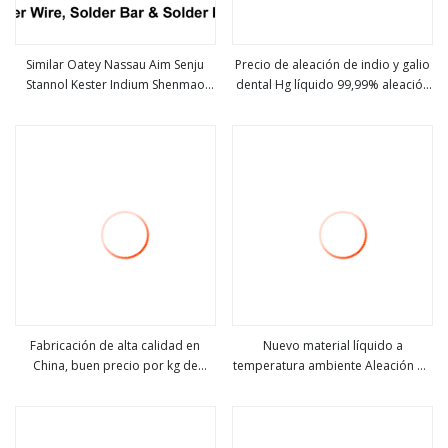
Similar Oatey Nassau Aim Senju
Precio de aleación de indio y galio
Stannol Kester Indium Shenmao
dental Hg líquido 99,99% aleación
ver más
ver más
Nihon Superior Alpha Bar
de galio puro
Soldadura
Fabricación de alta calidad en
Nuevo material líquido a
China, buen precio por kg de
temperatura ambiente Aleación de
ver más
ver más
aleación líquida Galinstan, aleación
galio, indio y estaño Galinstan
de indio y estaño