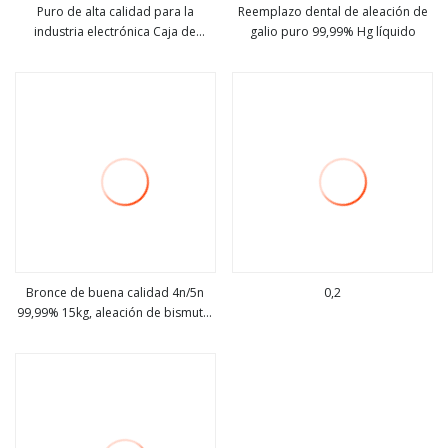
Puro de alta calidad para la
Reemplazo dental de aleación de
industria electrónica Caja de
galio puro 99,99% Hg líquido
ver más
ver más
madera Embalaje Plomo Estaño
Aleación de bismuto Vanadio V
Cromo
Bronce de buena calidad 4n/5n
0,2
99,99% 15kg, aleación de bismuto,
ver más
ver más
estaño y plomo, Metal blanco
plateado