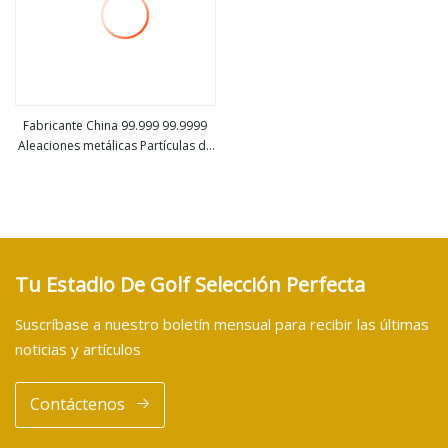
Fabricante China 99.999 99.9999
Aleaciones metálicas Partículas de
ver más
indio
Tu Estadio De Golf Selección Perfecta
Suscríbase a nuestro boletín mensual para recibir las últimas
noticias y artículos
Contáctenos